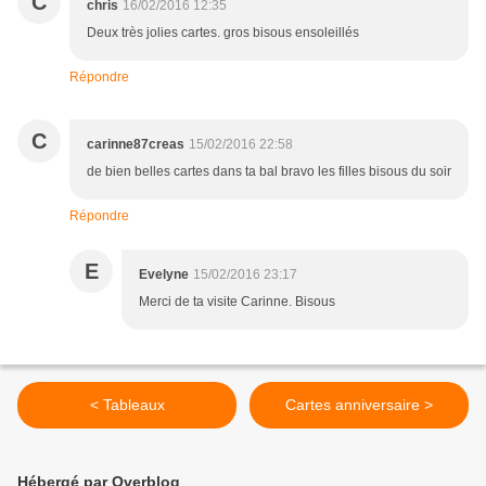
C
chris
16/02/2016 12:35
Deux très jolies cartes. gros bisous ensoleillés
Répondre
C
carinne87creas
15/02/2016 22:58
de bien belles cartes dans ta bal bravo les filles bisous du soir
Répondre
E
Evelyne
15/02/2016 23:17
Merci de ta visite Carinne. Bisous
< Tableaux
Cartes anniversaire >
Hébergé par Overblog