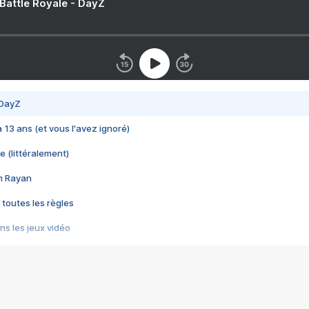
 Battle Royale - DayZ
 DayZ
 a 13 ans (et vous l'avez ignoré)
e (littéralement)
im Rayan
 toutes les règles
s les jeux vidéo
us choquant de Rockstar ? - Le scandale BULLY
e plus moche de Steam
du RÊVE tourne au CAUCHEMAR