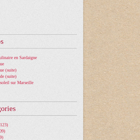
os
ulinaire en Sardaigne
gue
ue (suite)
de (suite)
soleil sur Marseille
ories
123)
09)
9)