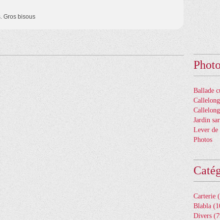
s. Gros bisous
Phot
Ballade c
Callelon
Callelong
Jardin sar
Lever de 
Photos
Catég
Carterie
(
Blabla
(1
Divers
(7