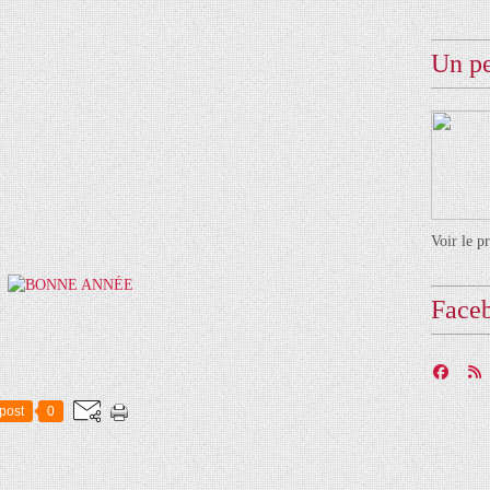
Un pe
Voir le p
Face
post
0