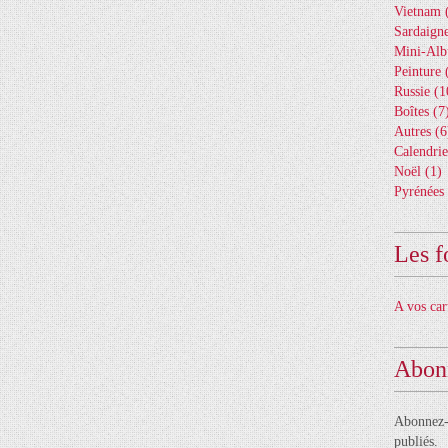
Vietnam
(
Sardaign
Mini-Al
Peinture
(
Russie
(1
Boîtes
(7
Autres
(6
Calendrie
Noël
(1)
Pyrénées
Les f
A vos car
Abon
Abonnez-v
publiés.