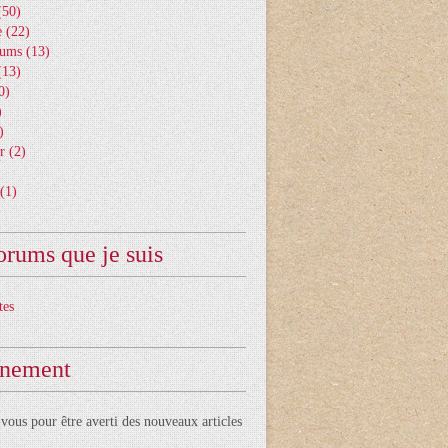
50)
e
(22)
bums
(13)
13)
0)
)
)
r
(2)
(1)
orums que je suis
tes
nement
ous pour être averti des nouveaux articles