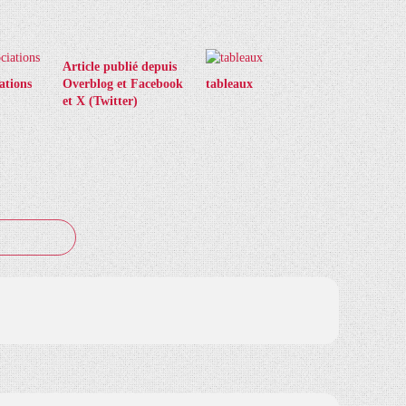
Article publié depuis
ations
Overblog et Facebook
tableaux
et X (Twitter)