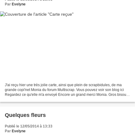
Par
Evelyne
J'ai reçu hier une très jolie carte, ainsi que plein de scrapbidules, de ma
grande copi'net Monia du forum Multiscrap. Vous pouvez voir son blog ici
Regardez ce qu'elle m'a envoyé Encore un grand merci Monia. Gros bisous
à toi et aussi à vous tous. A...
Quelques fleurs
Publié le 12/05/2014 à 13:33
Par
Evelyne