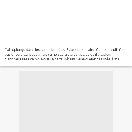
J'ai replongé dans les cartes brodées !!! J'adore les faire. Celle qui suit n'est
pas encore attribuée, mais ça ne saurait tarder, parce qu'il y a plein
d'anniversaires ce mois-ci !! La carte Détails Celle-ci était destinée à ma
tante. J'espère l'a reçue...