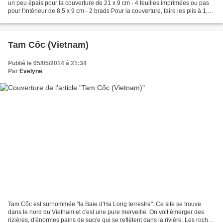
un peu épais pour la couverture de 21 x 9 cm - 4 feuilles imprimées ou pas
pour l'intérieur de 8,5 x 9 cm - 2 brads Pour la couverture, faire les plis à 1,5
cm et 11,5...
Tam Cốc (Vietnam)
Publié le 05/05/2014 à 21:34
Par
Evelyne
Tam Cốc est surnommée "la Baie d'Ha Long terrestre". Ce site se trouve
dans le nord du Vietnam et c'est une pure merveille. On voit émerger des
rizières, d'énormes pains de sucre qui se reflètent dans la rivière. Les roches