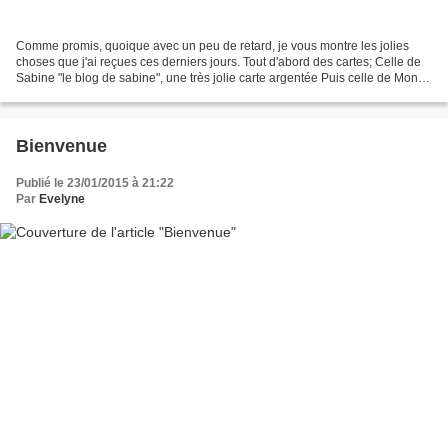
Comme promis, quoique avec un peu de retard, je vous montre les jolies
choses que j'ai reçues ces derniers jours. Tout d'abord des cartes; Celle de
Sabine "le blog de sabine", une très jolie carte argentée Puis celle de Monia
que j'ai reçu hier, toute...
Bienvenue
Publié le 23/01/2015 à 21:22
Par
Evelyne