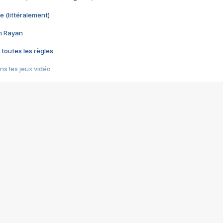
e (littéralement)
im Rayan
 toutes les règles
s les jeux vidéo
us choquant de Rockstar ? - Le scandale BULLY
e plus moche de Steam
du RÊVE tourne au CAUCHEMAR
pendant 8 heures
it… à tort
umiliés par un jeu vidéo
ire - Final Fantasy 8
ti un empire - Age of Empires