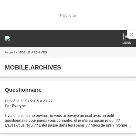
Publicité
MENU
Accueil
» MOBILE.ARCHIVES
MOBILE.ARCHIVES
Questionnaire
Publié le 30/01/2015 à 21:27
Par
Evelyne
Il y a une semaine environ, je vous ai envoyé un mail avec un petit
questionnaire pour mieux vous connaître, et je n'ai eu aucun retour ??
L'avez-vous reçu ?? Est-il passé dans les spams ?? Merci de m'en informer,
même si vous ne voulez pas y répondre....