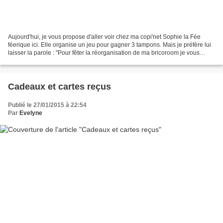
Aujourd'hui, je vous propose d'aller voir chez ma copi'net Sophie la Fée
féerique ici. Elle organise un jeu pour gagner 3 tampons. Mais je préfère lui
laisser la parole : "Pour fêter la réorganisation de ma bricoroom je vous
propose un petit jeu ... Très...
Cadeaux et cartes reçus
Publié le 27/01/2015 à 22:54
Par
Evelyne