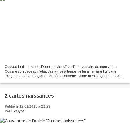
Coucou tout le monde. Début janvier c'était l'anniversaire de mon zhom.
Comme son cadeau n'était pas arrivé à temps, je lui ai fait une tite carte
"magique" Carte "magique" fermée et ouverte J'aime bien ce genre de carte,
elle fait toujours son effet...
2 cartes naissances
Publié le 12/01/2015 à 22:29
Par
Evelyne