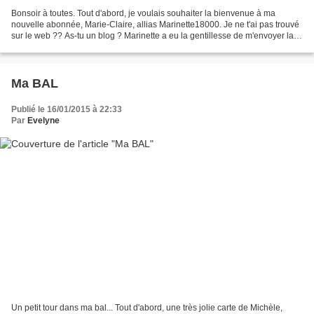
Bonsoir à toutes. Tout d'abord, je voulais souhaiter la bienvenue à ma
nouvelle abonnée, Marie-Claire, allias Marinette18000. Je ne t'ai pas trouvé
sur le web ?? As-tu un blog ? Marinette a eu la gentillesse de m'envoyer la
photo de la carte qu'elle a...
Ma BAL
Publié le 16/01/2015 à 22:33
Par
Evelyne
Un petit tour dans ma bal... Tout d'abord, une très jolie carte de Michèle,