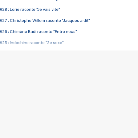
28 : Lorie raconte "Je vais vite"
#27 : Christophe Willem raconte "Jacques a dit"
#26 : Chimène Badi raconte "Entre nous"
#25 : Indochine raconte "3e sexe"
#24 : Zaho raconte "C'est chelou"
#23 : Patrick Bruel raconte "Au café des délices"
#22 : Kyo raconte "Le chemin"
#21 : Nolwenn Leroy raconte "Cassé"
#20 : Patrick Hernandez raconte "Born to be alive"
#19 : Lorie raconte "Près de moi"
#18 : Michael Jones raconte "A nos actes manqués" (avec Jean-Jacque
#17 : Khaled raconte "Aïcha"