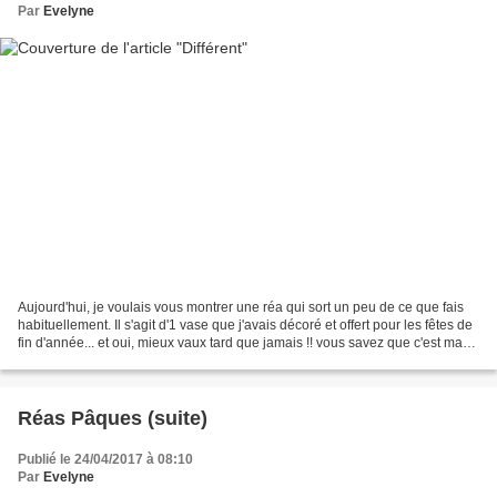
Par
Evelyne
Aujourd'hui, je voulais vous montrer une réa qui sort un peu de ce que fais
habituellement. Il s'agit d'1 vase que j'avais décoré et offert pour les fêtes de
fin d'année... et oui, mieux vaux tard que jamais !! vous savez que c'est ma
devise LOL; J'en...
Réas Pâques (suite)
Publié le 24/04/2017 à 08:10
Par
Evelyne