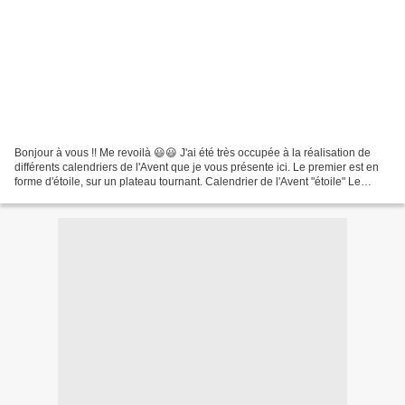
Bonjour à vous !! Me revoilà 😃😃 J'ai été très occupée à la réalisation de
différents calendriers de l'Avent que je vous présente ici. Le premier est en
forme d'étoile, sur un plateau tournant. Calendrier de l'Avent "étoile" Le
second est en forme de maison...