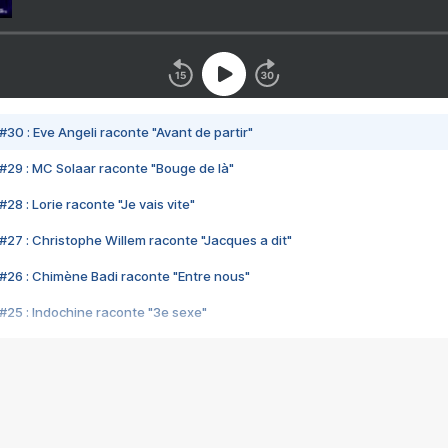
#30 : Eve Angeli raconte "Avant de partir"
#29 : MC Solaar raconte "Bouge de là"
28 : Lorie raconte "Je vais vite"
#27 : Christophe Willem raconte "Jacques a dit"
#26 : Chimène Badi raconte "Entre nous"
#25 : Indochine raconte "3e sexe"
#24 : Zaho raconte "C'est chelou"
#23 : Patrick Bruel raconte "Au café des délices"
#22 : Kyo raconte "Le chemin"