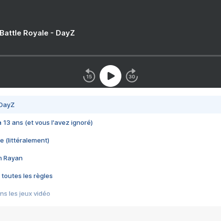
 Battle Royale - DayZ
 DayZ
 a 13 ans (et vous l'avez ignoré)
e (littéralement)
im Rayan
 toutes les règles
s les jeux vidéo
us choquant de Rockstar ? - Le scandale BULLY