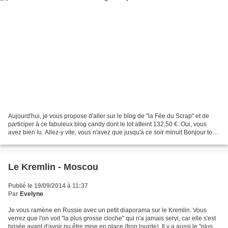
Aujourd'hui, je vous propose d'aller sur le blog de "la Fée du Scrap" et de
participer à ce fabuleux blog candy dont le lot atteint 132,50 €. Oui, vous
avez bien lu. Allez-y vite, vous n'avez que jusqu'à ce soir minuit Bonjour tout
le monde, Aujourd'hui...
Le Kremlin - Moscou
Publié le 19/09/2014 à 11:37
Par
Evelyne
Je vous ramène en Russie avec un petit diaporama sur le Kremlin. Vous
verrez que l'on voit "la plus grosse cloche" qui n'a jamais servi, car elle s'est
brisée avant d'avoir pu être mise en place (trop lourde). Il y a aussi le "plus