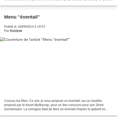
gros canon", mais qui...
Menu "éventail"
Publié le 18/09/2014 à 19:57
Par
Evelyne
Coucou les filles. Ce soir, je vous propose un éventail, sur un modèle
proposé par le forum Multiscrap, pour un des concours pour son 2ème
anniversaire. La consigne était de faire un éventail d'après le gabarit en
mettant impérativement le mot "BIENVENUE"....