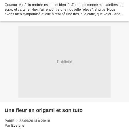
Coucou. Voilà, la rentrée est bel et bien là. J'ai recommencé mes ateliers de
scrap et carterie. Hier, j'ai rencontré une nouvelle "élève", Brigitte. Nous
avons bien sympathisé et elle a réalisé une très jolie carte, que voici Carte
de Brigitte Je trouve...
Publicité
Une fleur en origami et son tuto
Publié le 22/09/2014 à 20:18
Par
Evelyne