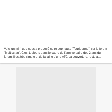
Voici un mini que nous a proposé notre copinaute "Tourlounne", sur le forum
"Multiscrap". C'est toujours dans le cadre de l'anniversaire des 2 ans du
forum. Il est très simple et de la taille d'une ATC La couverture, recto à
gauche, verso à droite Les...