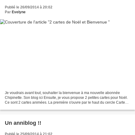
Publié le 26/09/2014 à 20:02
Par
Evelyne
Je voudrais avant tout, souhaiter la bienvenue à ma nouvelle abonnée
Chipinette. Son blog ici Ensuite, je vous propose 2 petites cartes pour Noël.
Ce sont 2 cartes animées. La première s'ouvre par le haut du cercle Carte
animée "joyeuses fêtes" La seconde,...
Un anniblog !!
Publié le 25/09/2014 à 21:02