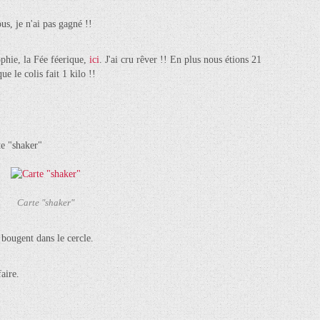
ous, je n'ai pas gagné !!
phie, la Fée féerique,
ici
. J'ai cru rêver !! En plus nous étions 21
ue le colis fait 1 kilo !!
te "shaker"
Carte "shaker"
i bougent dans le cercle.
aire.