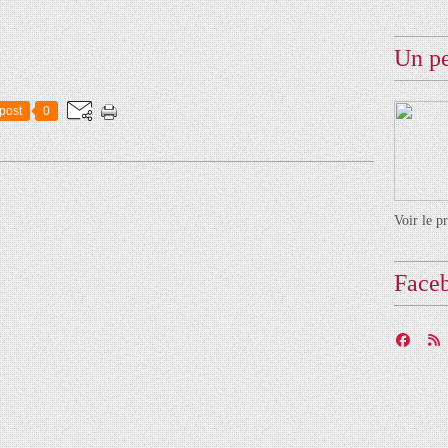
Un pe
post
0
Voir le p
Face