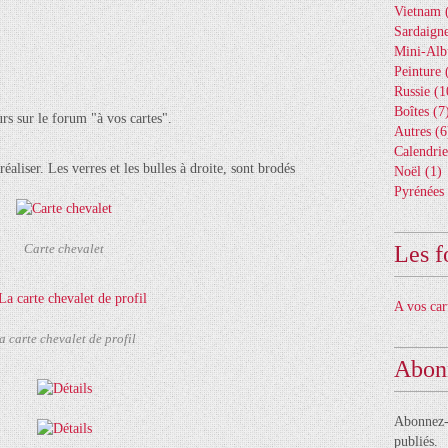
Vietnam
(
Sardaign
Mini-Al
Peinture
(
Russie
(1
Boîtes
(7
urs sur le forum "à vos cartes".
Autres
(6
Calendrie
 réaliser. Les verres et les bulles à droite, sont brodés
Noël
(1)
Pyrénées
Les f
Carte chevalet
A vos car
a carte chevalet de profil
Abon
Abonnez-v
publiés.