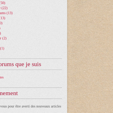
50)
e
(22)
bums
(13)
13)
0)
)
)
r
(2)
(1)
orums que je suis
tes
nement
ous pour être averti des nouveaux articles