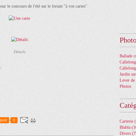
our le concours de l'été sur le forum "à vos cartes"
Phot
Détails
Ballade c
Callelon
t.
Callelong
Jardin sar
Lever de 
Photos
Catég
post
0
Carterie
(
Blabla
(1
Divers
(7