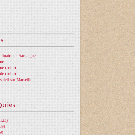
os
ulinaire en Sardaigne
gue
ue (suite)
de (suite)
soleil sur Marseille
ories
123)
09)
9)