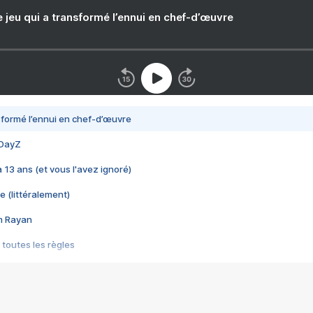
e jeu qui a transformé l’ennui en chef-d’œuvre
nsformé l’ennui en chef-d’œuvre
 DayZ
 a 13 ans (et vous l'avez ignoré)
e (littéralement)
im Rayan
 toutes les règles
s les jeux vidéo
us choquant de Rockstar ? - Le scandale BULLY