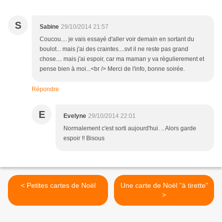
S
Sabine
29/10/2014 21:57
Coucou.... je vais essayé d'aller voir demain en sortant du
boulot... mais j'ai des craintes....svt il ne reste pas grand
chose.... mais j'ai espoir, car ma maman y va règulierement et
pense bien à moi...<br /> Merci de l'info, bonne soirée.
Répondre
E
Evelyne
29/10/2014 22:01
Normalement c'est sorti aujourd'hui. .. Alors garde
espoir !! Bisous
< Petites cartes de Noël
Une carte de Noël "à tirette"
>