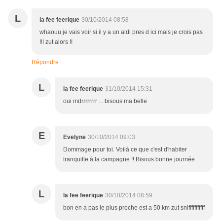
L
la fee feerique
30/10/2014 08:58
whaouu je vais voir si il y a un aldi pres d ici mais je crois pas
!!! zut alors !!
Répondre
L
la fee feerique
31/10/2014 15:31
oui mdrrrrrrrr ... bisous ma belle
E
Evelyne
30/10/2014 09:03
Dommage pour toi. Voilà ce que c'est d'habiter
tranquille à la campagne !! Bisous bonne journée
L
la fee feerique
30/10/2014 08:59
bon en a pas le plus proche est a 50 km zut snifffffffffff