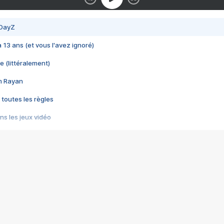
 DayZ
 a 13 ans (et vous l'avez ignoré)
e (littéralement)
im Rayan
 toutes les règles
s les jeux vidéo
us choquant de Rockstar ? - Le scandale BULLY
e plus moche de Steam
du RÊVE tourne au CAUCHEMAR
pendant 8 heures
it… à tort